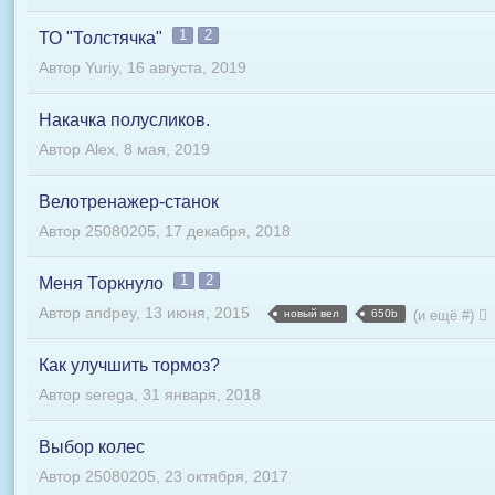
1
2
ТО "Толстячка"
Автор
Yuriy
,
16 августа, 2019
Накачка полусликов.
Автор
Alex
,
8 мая, 2019
Велотренажер-станок
Автор
25080205
,
17 декабря, 2018
1
2
Меня Торкнуло
Автор
andpey
,
13 июня, 2015
новый вел
650b
(и ещё #)
Как улучшить тормоз?
Автор
serega
,
31 января, 2018
Выбор колес
Автор
25080205
,
23 октября, 2017