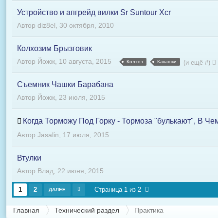
Устройство и апгрейд вилки Sr Suntour Xcr
Автор
diz8el
,
30 октября, 2010
Колхозим Брызговик
Автор
Йожж
,
10 августа, 2015
Колхоз
Какашки
(и ещё #)
Съемник Чашки Барабана
Автор
Йожж
,
23 июля, 2015
Когда Торможу Под Горку - Тормоза "булькают", В Че
Автор
Jasalin
,
17 июля, 2015
Втулки
Автор
Влад
,
22 июня, 2015
1
2
Страница 1 из 2
ДАЛЕЕ
Главная
Технический раздел
Практика