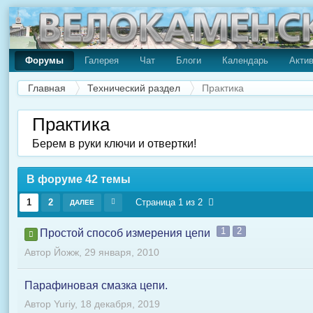
Форумы
Галерея
Чат
Блоги
Календарь
Акти
Главная
Технический раздел
Практика
Практика
Берем в руки ключи и отвертки!
В форуме 42 темы
1
2
Страница 1 из 2
ДАЛЕЕ
1
2
Простой способ измерения цепи
Автор
Йожж
,
29 января, 2010
Парафиновая смазка цепи.
Автор
Yuriy
,
18 декабря, 2019