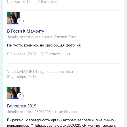
2 мая, 2019
16 ответов
В Гости К Мамонту
Jasalin ответил ияз в теме
Стихия: Снег
Не густо, конечно, но зато общая фоточка:
5 января, 2019
22 ответа
4
VladislavMTBFTB
подписался на
Jasalin
31 декабря, 2018
Велоелка 2019
Jasalin ответил 25080205 в теме
Отчеты
Выражаю благодарность организаторам велоёлки, мне лично
понравилось ^^ https://yadi.sk/d/qkd9DO2lCKF_wg - вот архив с