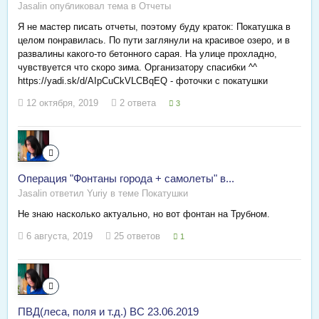
Jasalin опубликовал тема в
Отчеты
Я не мастер писать отчеты, поэтому буду краток: Покатушка в
целом понравилась. По пути заглянули на красивое озеро, и в
развалины какого-то бетонного сарая. На улице прохладно,
чувствуется что скоро зима. Организатору спасибки ^^
https://yadi.sk/d/AIpCuCkVLCBqEQ - фоточки с покатушки
12 октября, 2019
2 ответа
3
Операция "Фонтаны города + самолеты" в...
Jasalin ответил Yuriy в теме
Покатушки
Не знаю насколько актуально, но вот фонтан на Трубном.
6 августа, 2019
25 ответов
1
ПВД(леса, поля и т.д.) ВС 23.06.2019