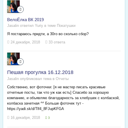
ВелоЁлка ВК 2019
Jasalin ответил Yuriy в теме
Покатушки
Я постараюсь придти, а 30го во сколько сбор?
24 декабря, 2018
33 ответа
Пешая прогулка 16.12.2018
Jasalin опубликовал тема в
Отчеты
Собственно, вот фоточки: [я не мастер писать красивые
отчетные посты, так что уж как есть] Спасибо за хорошую
компанию, и объявляю благодарность за хлебушек с колбаской,
колбаска зачетная ^^ Больше фоточек тут -
https://yadi.sk/d/Tlf4_8FJupKFGA
16 декабря, 2018
3