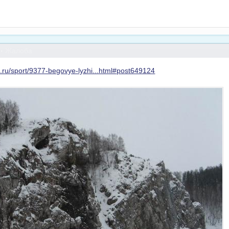
·
Жалоба
um.ru/sport/9377-begovye-lyzhi...html#post649124