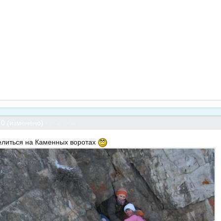
10
(изменено) ·
Жалоба
елиться на Каменных воротах