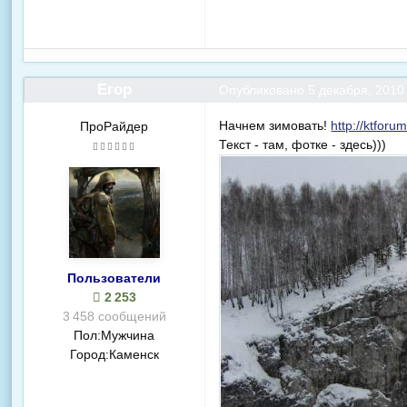
Егор
Опубликовано
5 декабря, 2010
Начнем зимовать!
http://ktfor
ПроРайдер
Текст - там, фотке - здесь)))
Пользователи
2 253
3 458 сообщений
Пол:
Мужчина
Город:
Каменск