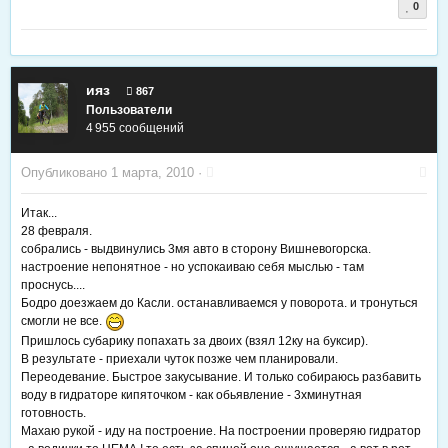
0
ияз
867
Пользователи
4 955 сообщений
Опубликовано
1 марта, 2010
·
Итак...
28 февраля.
собрались - выдвинулись 3мя авто в сторону Вишневогорска.
настроение непонятное - но успокаиваю себя мыслью - там
проснусь....
Бодро доезжаем до Касли. останавливаемся у поворота. и тронуться
смогли не все.
Пришлось субарику попахать за двоих (взял 12ку на буксир).
В результате - приехали чуток позже чем планировали.
Переодевание. Быстрое закусывание. И только собираюсь разбавить
воду в гидраторе кипяточком - как обьявление - 3хминутная
готовность.
Махаю рукой - иду на построение. На построении проверяю гидратор