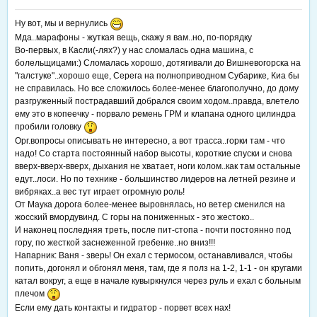
Ну вот, мы и вернулись
Мда..марафоны - жуткая вещь, скажу я вам..но, по-порядку
Во-первых, в Касли(-лях?) у нас сломалась одна машина, с
болельщицами:) Сломалась хорошо, дотягивали до Вишневогорска на
"галстуке"..хорошо еще, Серега на полноприводном Субарике, Киа бы
не справилась. Но все сложилось более-менее благополучно, до дому
разгруженный пострадавший добрался своим ходом..правда, влетело
ему это в копеечку - порвало ремень ГРМ и клапана одного цилиндра
пробили головку
Орг.вопросы описывать не интересно, а вот трасса..горки там - что
надо! Со старта постоянный набор высоты, короткие спуски и снова
вверх-вверх-вверх, дыхания не хватает, ноги колом..как там остальные
едут..лоси. Но по технике - большинство лидеров на летней резине и
вибряках..а вес тут играет огромную роль!
От Маука дорога более-менее выровнялась, но ветер сменился на
жосский вмордувинд. С горы на пониженных - это жестоко..
И наконец последняя треть, после пит-стопа - почти постоянно под
гору, по жесткой заснеженной гребенке..но вниз!!!
Напарник: Ваня - зверь! Он ехал с термосом, останавливался, чтобы
попить, догонял и обгонял меня, там, где я полз на 1-2, 1-1 - он кругами
катал вокруг, а еще в начале кувыркнулся через руль и ехал с больным
плечом
Если ему дать контакты и гидратор - порвет всех нах!