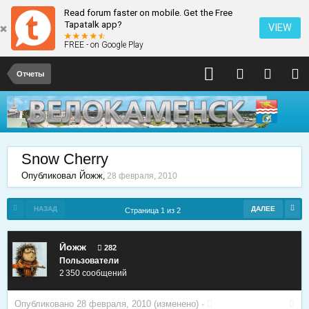
Read forum faster on mobile. Get the Free
Tapatalk app?
VIEW
FREE - on Google Play
Отчеты
Snow Cherry
Опубликовал
Йожж
,
28 февраля, 2010
НАЗАД
ДАЛЕЕ
Страница 1 из 2
Йожж
282
Пользователи
2 350 сообщений
Опубликовано
28 февраля, 2010
(изменено) ·