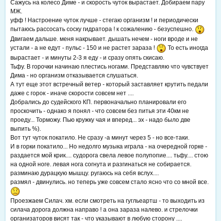
Сажусь на колесо Диме - и скорость чуток вырастает. Добираем пару
МЖ.
уфф ! Настроение чуток лучше - стегаю организм ! и периодически
пытаюсь рассосать соску гидратора ! к сожалению - безуспешно.
Двигаем дальше. меня накрывает. дышать нечем - ноги вроде и не
устали - а не едут - пульс - 150 и не растет зараза !
То есть иногда
вырастает - и минуты 2-3 я еду - и сразу опять скисаю.
Тьфу. В горочки начинаю плестись ногами. Представляю что чувствует
Дима - но организм отказывается слушаться.
А тут еще этот встречный ветер - который заставляет крутить педали
даже с горок - иначе скорости совсем нет ....
Добрались до судейского КП. первоначально планировали его
проскочить - однако я понял - что совсем без питья эти 40км не
проеду... Торможу. Пью кружку чая и вперед... эх - надо было две
выпить %).
Вот тут чуток покатило. Не сразу -а минут через 5 - но все-таки.
И в горки покатило... Но недолго музыка играла - на очередной горке -
раздается мой крик.... судорога свела левое полупопие.... тьфу.... стою
на одной ноге. левая нога согнута и разгинаться не собирается.
разминаю дурацкую мышцу. ругаюсь на себя вслух....
размял - двинулись. но теперь уже совсем стало ясно что со мной все.
Проезжаем Силач. хм. если смотреть на гугльеартш - то выходить из
силача дорога должна направо ! а она зараза налево. и стрелочки
организаторов висят так - что указывают в любую сторону ....