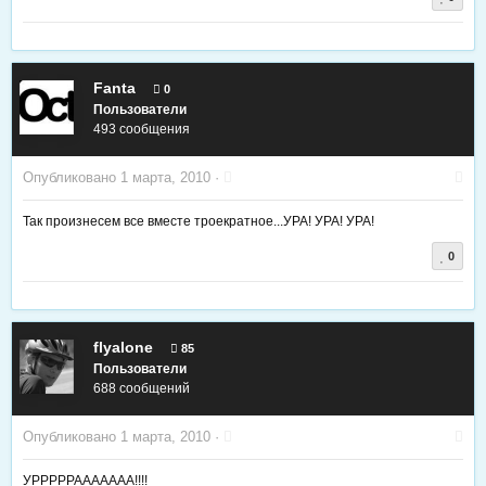
Fanta
0
Пользователи
493 сообщения
Опубликовано
1 марта, 2010
·
Так произнесем все вместе троекратное...УРА! УРА! УРА!
0
flyalone
85
Пользователи
688 сообщений
Опубликовано
1 марта, 2010
·
УРРРРРААААААА!!!!