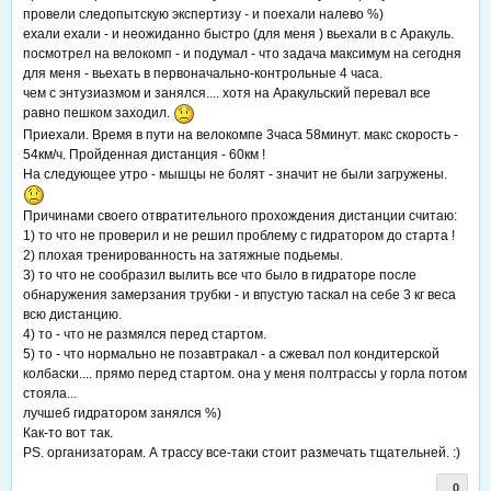
провели следопытскую экспертизу - и поехали налево %)
ехали ехали - и неожиданно быстро (для меня ) вьехали в с Аракуль.
посмотрел на велокомп - и подумал - что задача максимум на сегодня
для меня - вьехать в первоначально-контрольные 4 часа.
чем с энтузиазмом и занялся.... хотя на Аракульский перевал все
равно пешком заходил.
Приехали. Время в пути на велокомпе 3часа 58минут. макс скорость -
54км/ч. Пройденная дистанция - 60км !
На следующее утро - мышцы не болят - значит не были загружены.
Причинами своего отвратительного прохождения дистанции считаю:
1) то что не проверил и не решил проблему с гидратором до старта !
2) плохая тренированность на затяжные подьемы.
3) то что не сообразил вылить все что было в гидраторе после
обнаружения замерзания трубки - и впустую таскал на себе 3 кг веса
всю дистанцию.
4) то - что не размялся перед стартом.
5) то - что нормально не позавтракал - а сжевал пол кондитерской
колбаски.... прямо перед стартом. она у меня полтрассы у горла потом
стояла...
лучшеб гидратором занялся %)
Как-то вот так.
PS. организаторам. А трассу все-таки стоит размечать тщательней. :)
0