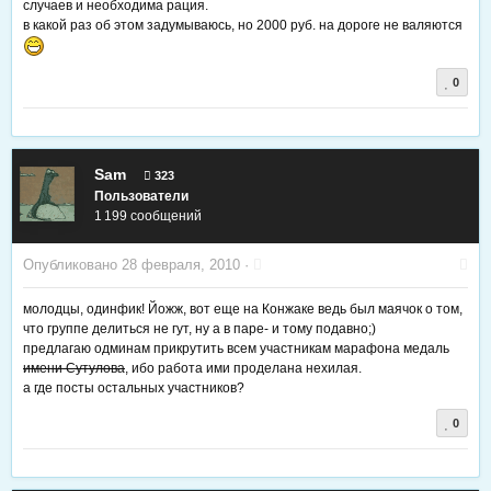
случаев и необходима рация.
в какой раз об этом задумываюсь, но 2000 руб. на дороге не валяются
0
Sam
323
Пользователи
1 199 сообщений
Опубликовано
28 февраля, 2010
·
молодцы, одинфик! Йожж, вот еще на Конжаке ведь был маячок о том,
что группе делиться не гут, ну а в паре- и тому подавно;)
предлагаю одминам прикрутить всем участникам марафона медаль
имени Сутулова
, ибо работа ими проделана нехилая.
а где посты остальных участников?
0