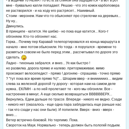
- а водички то НЕМА ! то есть за спиной она ощущается - а вот в рот
мне - буквально капли попадают. Решаю - что это комок карбоповера
не растворился - и на ходу его растрясет... Наиивный.
Стоим - мерзнем. Нам что-то обьясняют про стрелочки на деревьях...
Ну ну...
Двинулись.
В принципе - катится. Не шибко - но пока еще катится... Кого-т
обгоняем. Кто-то обгоняет нас.
Горка... Почему пер Каравай телепортировался из конца маршрута в
начало - мне потом обьяснили. Но тогда - я поругался - времени то
размяться совсем не было перед этим... рассчитывал по дороге это
сделать.
Ладно - тихонька забрался. и вниз... Ух как быстро !
но развилка. дорога прямо и налево. притормаживаю. мимо
проезжает велосепедист - прямо ! догоняю - спрашива - точно прямо
? "тут пока все время прямо %)".... Шпарим ввер - и внииииииз.... видим
слева за железной дорогой ту дорогу - которая нам на самом деле
нужна.. ЕКЛМН - а по ней пролетают те - кого мы обгоняли. Все -
настроение в минус. А еще сколько возвращаться ВВВВВВЕРХ...
Вернулись. Едем дальше по трассе. Впереди - никого не видно. Сзади
- никого нет (оказалось - еще одна пара заблудилась еще раньше нас
- так что сзади у нас они были). И попилили. Вверх - вниз - вверх -
вниз....
Ветер встречно-боковой. Но терпимо. Пока.
Свороток на Маук. Нормально - теперь должен быть пологий подьем.