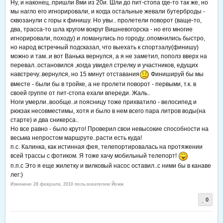
Ну, и наконец..пришли 8ми из 20и. Шли до пит-стопа где-то так же, но
мы нагло его игнорировали, и когда остальные жевали бутерброды -
сквозанули с горы к финишу. Но увы.. пролетели поворот (ваще-то,
два, трасса-то шла кругом вокруг Вишневогорска - но его многие
игнорировали, походу) и ломанулись по городу..опомнились быстро,
но народ встречный подсказал, что выехать к спортзалу(финишу)
можно и там..и вот Ванька вернулся, а я не заметил, пополз вверх на
перевал..остановился ,когда увидел стрелку и участников, едущих
навстречу..вернулся, но 15 минут отставания
Финишируй бы мы
вместе - были бы в тройке, а не пролети поворот - первыми, т.к. в
своей группе от пит-стопа ехали впереди. Жаль..
Ноги умерли..вообще..и поясницу тоже прихватило - велосипед и
рюкзак несовместимы, хотя и было в нем всего пара литров воды(на
старте) и два сникерса..
Но все равно - было круто! Проверил свои невысокие способности на
весьма непростом маршруте..расти есть куда!
п.с. Калинка, как истинная фея, телепортировалась на протяжении
всей трассы с фотиком. Я тоже хачу мобильный телепорт!
п.п.с Это я еще жилетку и вилковый насос оставил..с ними бы в канаве
лег:)
Изменено
28 февраля, 2010
пользователем Йожж
0