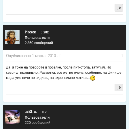
0
Йожж
282
Пользователи
2 350 сообщений
Опубликовано
1 марта, 2010
·
Да, я тоже на повороте в поселке, после пит-стопа, затупил. Но
свернул правильно..Разметка, все же, не очень..особенно, на финише,
когда уже ничо не видишь, на адреналине летишь..
0
-=XL=-
7
Пользователи
220 сообщений