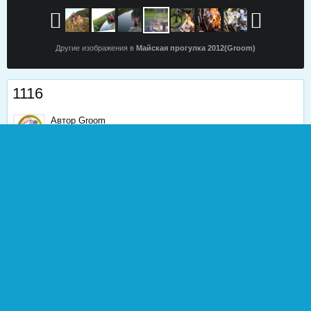
Другие изображения в
Майская прогулка 2012(Groom)
1116
Автор
Groom
28 мая, 2012
1 393 просмотра
Найти другие изображения
0
Жалоба
0
Подписчики