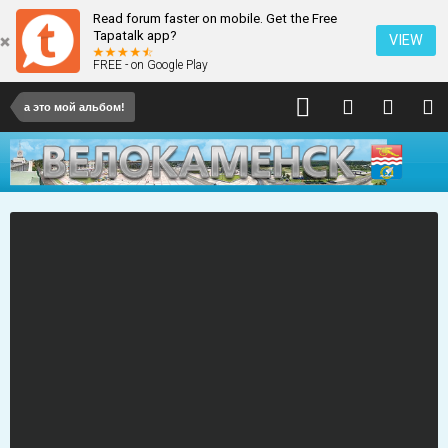
Read forum faster on mobile. Get the Free
Tapatalk app?
VIEW
FREE - on Google Play
а это мой альбом!