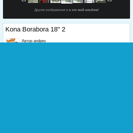
Другие изображения в
а это мой альбом!
Kona Borabora 18" 2
Автор
andpey
13 сентября, 2012
2 398 просмотров
Найти другие изображения
0
Жалоба
1
Подписчики
ИЗ АЛЬБОМА
а это мой альбом!