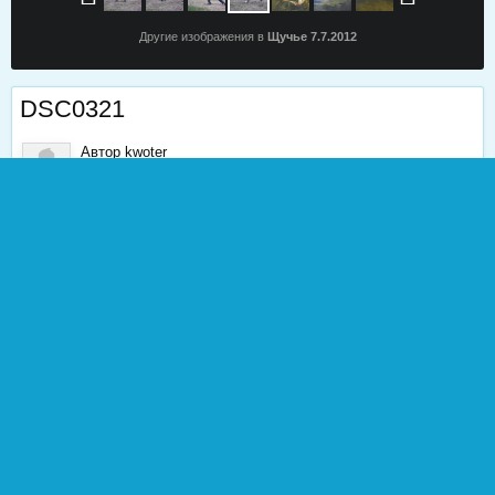
Другие изображения в
Щучье 7.7.2012
DSC0321
Автор
kwoter
9 июля, 2012
1 766 просмотров
Найти другие изображения
0
Жалоба
0
Подписчики
ИЗ АЛЬБОМА
Щучье 7.7.2012