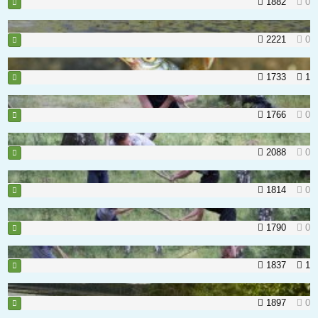
1882
0
2221
0
1733
1
1766
0
2088
0
1814
0
1790
0
1837
1
1897
0