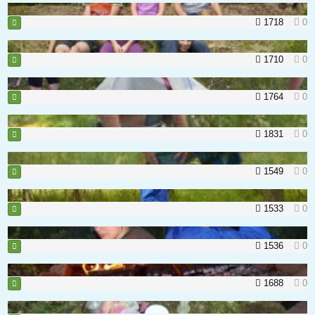
1718
0
1710
0
1764
0
1831
0
1549
0
1533
0
1536
0
1688
0