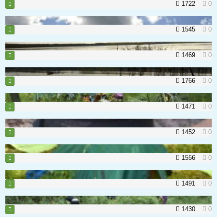
1722
0
1545
0
1469
0
1766
0
1471
0
1452
0
1556
0
1491
0
1430
0