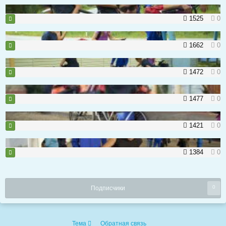
1525
0
1662
0
1472
0
1477
0
1421
0
1384
0
0
Подписчики
Тема
Обратная связь