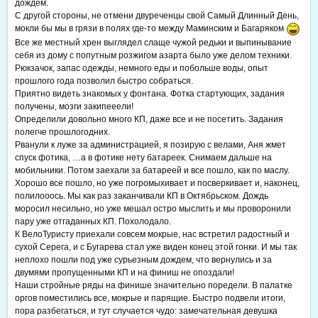
дождем.
С другой стороны, не отмени двуреченцы свой Самый Длинный День,
мокли бы мы в грязи в полях где-то между Маминским и Багаряком
Все же местный хрен выглядел слаще чужой редьки и выпинывание
себя из дому с попутным розжигом азарта было уже делом техники.
Рюкзачок, запас одежды, немного еды и побольше воды, опыт
прошлого года позволил быстро собраться.
Приятно видеть знакомых у фонтана. Фотка стартующих, задания
получены, мозги закипееели!
Определили довольно много КП, даже все и не посетить. Задания
полегче прошлогодних.
Рванули к луже за администрацией, я позирую с велами, Аня жмет
спуск фотика, …а в фотике нету батареек. Снимаем дальше на
мобильники. Потом заехали за батареей и все пошло, как по маслу.
Хорошо все пошло, но уже погромыхивает и посверкивает и, наконец,
полилооось. Мы как раз заканчивали КП в Октябрьском. Дождь
моросил несильно, но уже мешал остро мыслить и мы проворонили
пару уже отгаданных КП. Похолодало.
К ВелоТуристу приехали совсем мокрые, нас встретил радостный и
сухой Серега, и с Бугарева стал уже виден конец этой гонки. И мы так
неплохо пошли под уже сурьезным дождем, что вернулись и за
двумями пропущенными КП и на финиш не опоздали!
Наши стройные ряды на финише значительно поредели. В палатке
оргов поместились все, мокрые и парящие. Быстро подвели итоги,
пора разбегаться, и тут случается чудо: замечательная девушка