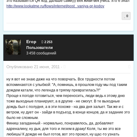
это называется QR код. Дальше сами))) Век живи-век учись. хто б знал
http://www.lookatme.ru/flows/internet/post...vaniya-qr-kodov
0
Егор
2 253
Пользователи
3 458 сообщений
Опубликовано
21 июня, 2011
·
ну я вот не знаю даже на что поворчать. Все трудности потом
вспоминаются с улыбкой: "А, помнишь, в прошлом году мы под таким
дождем катали, что легенда в тряпку превратилась?!"
Проще к погоде готовиться, чем переносить, люди ведь к этому дню
тоже выходные планируют, а в другие - не смогут. В те выходные
дождь был с полудня, а в эти похоже - на два дня зальет. Так же и с
ветром, ну дует он - зайди в подъезд, в конце концов, да и задание это
было не сложным.
Финиш загаданный - нормально, понравилось, да, добавляет
адреналину, ну дык, для того и лезем в драку! Коля, ты же это все
любишь! К дождю не был готов, вот это прокол, ну щас-то узнать