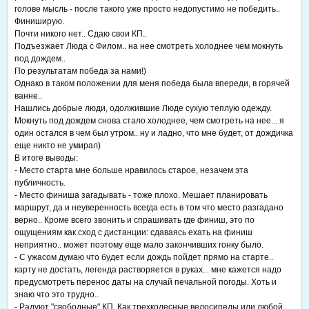
голове мысль - после такого уже просто недопустимо не победить..
Финиширую.
Почти никого нет.. Сдаю свои КП..
Подъезжает Люда с Филом.. на нее смотреть холоднее чем мокнуть
под дождем..
По результатам победа за нами!)
Однако в таком положении для меня победа была впереди, в горячей
ванне..
Нашлись добрые люди, одолжившие Люде сухую теплую одежду.
Мокнуть под дождем снова стало холоднее, чем смотреть на нее... я
один остался в чем был утром.. ну и ладно, что мне будет, от дождичка
еще никто не умирал)
В итоге выводы:
- Место старта мне больше нравилось старое, незачем эта
публичность.
- Место финиша загадывать - тоже плохо. Мешает планировать
маршрут, да и неуверенность всегда есть в том что место разгадано
верно.. Кроме всего звонить и спрашивать где финиш, это по
ощущениям как сход с дистанции: сдаваясь ехать на финиш
неприятно.. может поэтому еще мало закончивших гонку было.
- С ужасом думаю что будет если дождь пойдет прямо на старте..
карту не достать, легенда растворяется в руках... мне кажется надо
предусмотреть перенос даты на случай печальной погоды. Хоть и
знаю что это трудно..
- Радуют "свободные" КП. Как трехколесные велосипеды или любой