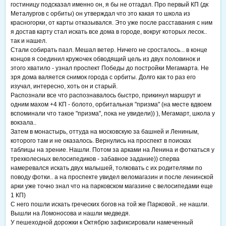
гостиницу подсказал именно он, я бы не отгадал. Про первый КП (дк
Металургов с орбиты) он утверждал что это какая то школа из
красногорки, от карты отказывался. Это уже после расставания с ним
я достав карту стал искать все дома в городе, вокруг которых лесок..
так и нашел.
Стали собирать пазл. Мешал ветер. Ничего не сросталось... в конце
концов я соединил кружочек обводящий цель из двух половинок и
этого хватило - узнал проспект Победы до постройки Мегамарта. Не
зря дома валяется снимок города с орбиты. Долго как то раз его
изучал, интересно, хоть он и старый.
Распознали все что распознавалось быстро, прикинул маршрут и
одним махом +4 КП - болото, орбитальная "призма" (на месте вдвоем
вспоминали что такое "призма", пока не увидели)) ), Мегамарт, школа у
вокзала..
Затем в монастырь, оттуда на московскую за башней и Лениным,
которого там и не оказалось. Вернулись на проспект в поисках
таблицы на зрение. Нашли. Потом за арками на Ленина и фоткаться у
трехколесных велосипедиков - забавное задание)) сперва
намеревался искать двух малышей, толковать с их родителями по
поводу фотки.. а на проспекте увидел веломагазин и после ленинской
арки уже точно знал что на парковском магазине с велосипедами еще
1 КП)
С него пошли искать греческих богов на той же Парковой.. не нашли.
Вышли на Ломоносова и нашли медведя.
У пешеходной дорожки к Октябрю зафиксировали намеченный