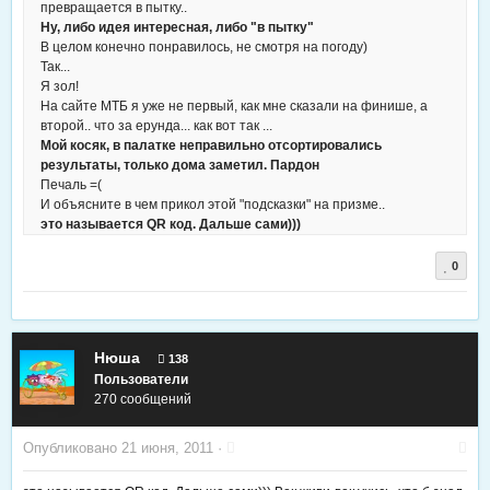
превращается в пытку..
Ну, либо идея интересная, либо "в пытку"
В целом конечно понравилось, не смотря на погоду)
Так...
Я зол!
На сайте МТБ я уже не первый, как мне сказали на финише, а
второй.. что за ерунда... как вот так ...
Мой косяк, в палатке неправильно отсортировались
результаты, только дома заметил. Пардон
Печаль =(
И объясните в чем прикол этой "подсказки" на призме..
это называется QR код. Дальше сами)))
0
Нюша
138
Пользователи
270 сообщений
Опубликовано
21 июня, 2011
·