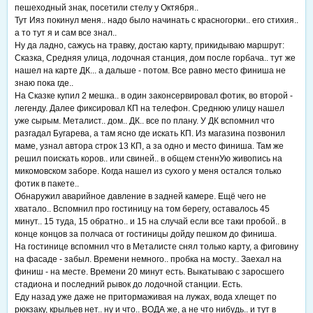
пешеходный знак, посетили стелу у Октября..
Тут Ияз покинул меня.. надо было начинать с красногорки.. его стихия..
а то тут я и сам все знал..
Ну да ладно, сажусь на травку, достаю карту, прикидываю маршрут:
Сказка, Средняя улица, лодочная станция, дом после горбача.. тут же
нашел на карте ДК... а дальше - потом. Все равно место финиша не
знаю пока где..
На Сказке купил 2 мешка.. в один законсервировал фотик, во второй -
легенду. Далее фиксировал КП на телефон. Среднюю улицу нашел
уже сырым. Металист.. дом.. ДК.. все по плану. У ДК вспомнил что
разгадал Бугарева, а там ясно где искать КП. Из магазина позвонил
маме, узнал автора строк 13 КП, а за одно и место финиша. Там же
решил поискать коров.. или свиней.. в общем стеннУю живопись на
микомовском заборе. Когда нашел из сухого у меня остался только
фотик в пакете..
Обнаружил аварийное давление в задней камере. Ещё чего не
хватало.. Вспомнил про гостиницу на том берегу, оставалось 45
минут.. 15 туда, 15 обратно.. и 15 на случай если все таки пробой.. в
конце концов за полчаса от гостиницы дойду пешком до финиша.
На гостинице вспомнил что в Металисте снял только карту, а фиговину
на фасаде - забыл. Времени немного.. пробка на мосту.. Заехал на
финиш - на месте. Времени 20 минут есть. Выкатываю с заросшего
стадиона и последний рывок до лодочной станции. Есть.
Еду назад уже даже не притормаживая на лужах, вода хлещет по
рюкзаку, крыльев нет.. ну и что.. ВОДА же, а не что нибудь.. и тут в