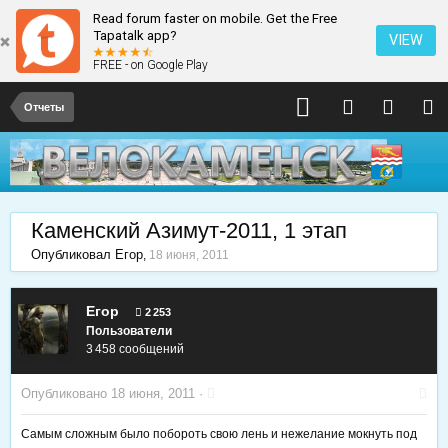
Read forum faster on mobile. Get the Free
Tapatalk app?
VIEW
FREE - on Google Play
Отчеты
Каменский Азимут-2011, 1 этап
Опубликовал
Егор
,
18 июня, 2011
Егор
2 253
Пользователи
3 458 сообщений
Опубликовано
18 июня, 2011
·
Самым сложным было побороть свою лень и нежелание мокнуть под