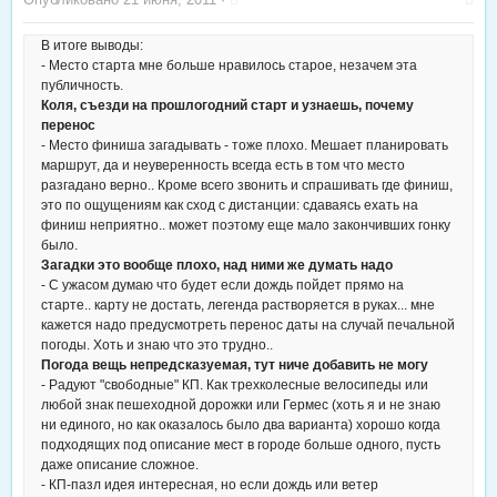
В итоге выводы:
- Место старта мне больше нравилось старое, незачем эта
публичность.
Коля, съезди на прошлогодний старт и узнаешь, почему
перенос
- Место финиша загадывать - тоже плохо. Мешает планировать
маршрут, да и неуверенность всегда есть в том что место
разгадано верно.. Кроме всего звонить и спрашивать где финиш,
это по ощущениям как сход с дистанции: сдаваясь ехать на
финиш неприятно.. может поэтому еще мало закончивших гонку
было.
Загадки это вообще плохо, над ними же думать надо
- С ужасом думаю что будет если дождь пойдет прямо на
старте.. карту не достать, легенда растворяется в руках... мне
кажется надо предусмотреть перенос даты на случай печальной
погоды. Хоть и знаю что это трудно..
Погода вещь непредсказуемая, тут ниче добавить не могу
- Радуют "свободные" КП. Как трехколесные велосипеды или
любой знак пешеходной дорожки или Гермес (хоть я и не знаю
ни единого, но как оказалось было два варианта) хорошо когда
подходящих под описание мест в городе больше одного, пусть
даже описание сложное.
- КП-пазл идея интересная, но если дождь или ветер