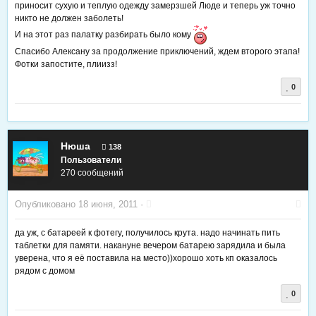
приносит сухую и теплую одежду замерзшей Люде и теперь уж точно
никто не должен заболеть!
И на этот раз палатку разбирать было кому
Спасибо Алексану за продолжение приключений, ждем второго этапа!
Фотки запостите, плиизз!
0
Нюша
138
Пользователи
270 сообщений
Опубликовано
18 июня, 2011
·
да уж, с батареей к фотегу, получилось крута. надо начинать пить
таблетки для памяти. накануне вечером батарею зарядила и была
уверена, что я её поставила на место))хорошо хоть кп оказалось
рядом с домом
0