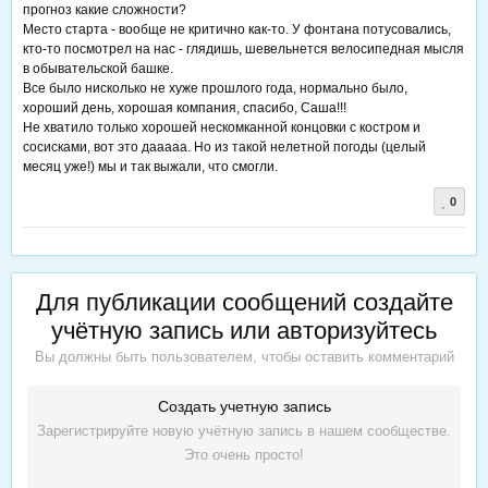
прогноз какие сложности?
Место старта - вообще не критично как-то. У фонтана потусовались,
кто-то посмотрел на нас - глядишь, шевельнется велосипедная мысля
в обывательской башке.
Все было нисколько не хуже прошлого года, нормально было,
хороший день, хорошая компания, спасибо, Саша!!!
Не хватило только хорошей нескомканной концовки с костром и
сосисками, вот это дааааа. Но из такой нелетной погоды (целый
месяц уже!) мы и так выжали, что смогли.
0
Для публикации сообщений создайте
учётную запись или авторизуйтесь
Вы должны быть пользователем, чтобы оставить комментарий
Создать учетную запись
Зарегистрируйте новую учётную запись в нашем сообществе.
Это очень просто!