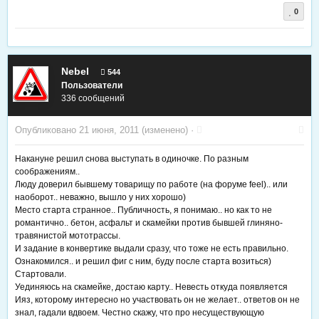
0
Nebel
544
Пользователи
336 сообщений
Опубликовано
21 июня, 2011
(изменено) ·
Накануне решил снова выступать в одиночке. По разным
соображениям..
Люду доверил бывшему товарищу по работе (на форуме feel).. или
наоборот.. неважно, вышло у них хорошо)
Место старта странное.. Публичность, я понимаю.. но как то не
романтично.. бетон, асфальт и скамейки против бывшей глиняно-
травянистой мототрассы.
И задание в конвертике выдали сразу, что тоже не есть правильно.
Ознакомился.. и решил фиг с ним, буду после старта возиться)
Стартовали.
Уединяюсь на скамейке, достаю карту.. Невесть откуда появляется
Ияз, которому интересно но участвовать он не желает.. ответов он не
знал, гадали вдвоем. Честно скажу, что про несуществующую