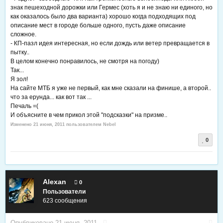
знак пешеходной дорожки или Гермес (хоть я и не знаю ни единого, но
как оказалось было два варианта) хорошо когда подходящих под
описание мест в городе больше одного, пусть даже описание
сложное.
- КП-пазл идея интересная, но если дождь или ветер превращается в
пытку..
В целом конечно понравилось, не смотря на погоду)
Так...
Я зол!
На сайте МТБ я уже не первый, как мне сказали на финише, а второй..
что за ерунда... как вот так ...
Печаль =(
И объясните в чем прикол этой "подсказки" на призме..
Изменено
21 июня, 2011
пользователем Nebel
0
Alexan
0
Пользователи
623 сообщения
Опубликовано
21 июня, 2011
·