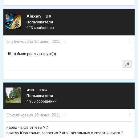
Alexan
0
Пользователи
623 сообщения
Опубликовано
18 июня, 2011
·
Чё то было реально круто)))
0
ияз
867
Пользователи
4 955 сообщений
Опубликовано
19 июня, 2011
·
народ - а где отчеты ? :)
почему Юра только запостил ? что - остальным и сказать нечего ?