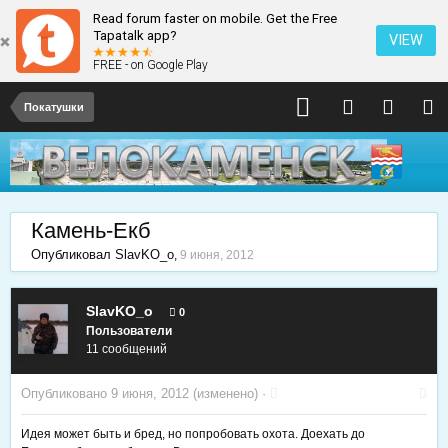
Read forum faster on mobile. Get the Free
Tapatalk app?
VIEW
FREE - on Google Play
Покатушки
Камень-Екб
Опубликовал
SlavKO_o
,
9 июня, 2012
SlavKO_o
0
Пользователи
11 сообщений
Опубликовано
9 июня, 2012
(изменено) ·
Идея может быть и бред, но попробовать охота. Доехать до