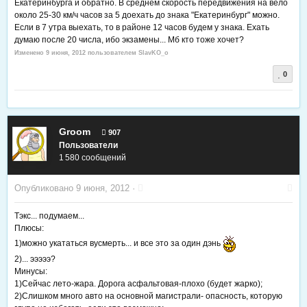
Екатеринбурга и обратно. В среднем скорость передвижения на вело
около 25-30 км/ч часов за 5 доехать до знака "Екатеринбург" можно.
Если в 7 утра выехать, то в районе 12 часов будем у знака. Ехать
думаю после 20 числа, ибо экзамены... Мб кто тоже хочет?
Изменено
9 июня, 2012
пользователем SlavKO_o
0
Groom
907
Пользователи
1 580 сообщений
Опубликовано
9 июня, 2012
·
Тэкс... подумаем...
Плюсы:
1)можно укататься вусмерть... и все это за один дэнь
2)... эээээ?
Минусы:
1)Сейчас лето-жара. Дорога асфальтовая-плохо (будет жарко);
2)Слишком много авто на основной магистрали- опасность, которую