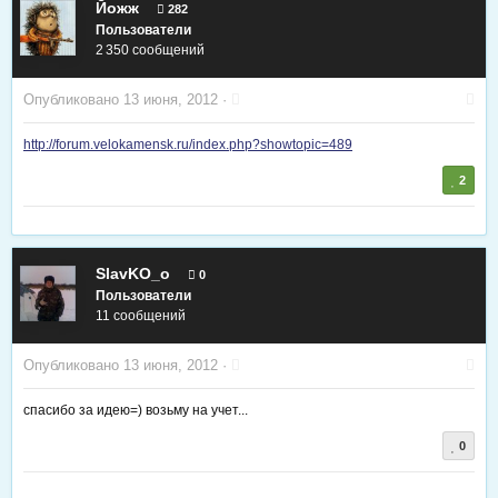
Йожж
282
Пользователи
2 350 сообщений
Опубликовано
13 июня, 2012
·
http://forum.velokamensk.ru/index.php?showtopic=489
2
SlavKO_o
0
Пользователи
11 сообщений
Опубликовано
13 июня, 2012
·
спасибо за идею=) возьму на учет...
0