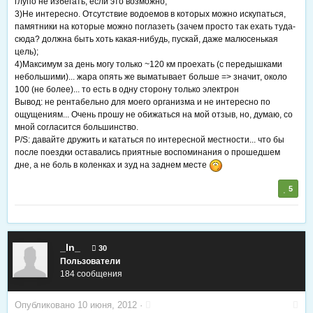
глупо не избегать, если это возможно;
3)Не интересно. Отсутствие водоемов в которых можно искупаться,
памятники на которые можно поглазеть (зачем просто так ехать туда-
сюда? должна быть хоть какая-нибудь, пускай, даже малюсенькая
цель);
4)Максимум за день могу только ~120 км проехать (с передышками
небольшими)... жара опять же выматывает больше => значит, около
100 (не более)... то есть в одну сторону только электрон
Вывод: не рентабельно для моего организма и не интересно по
ощущениям... Очень прошу не обижаться на мой отзыв, но, думаю, со
мной согласится большинство.
P/S: давайте дружить и кататься по интересной местности... что бы
после поездки оставались приятные воспоминания о прошедшем
дне, а не боль в коленках и зуд на заднем месте
5
_ln_
30
Пользователи
184 сообщения
Опубликовано
10 июня, 2012
·