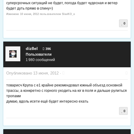
суперсрочных ситуаций не будет, погода будет чудесная и ветер
будет дуть прямо в спину=)
Изменено
10 июня, 2012
пользователем SlavKO_o
0
diz8el
396
Пользователи
1 980 сообщений
Опубликовано
13 июня, 2012
·
товарисч Крупа с е1 крайне рекомендовал южный объезд основной
трассы, а конкретно с горного уходить на юг в поля и дальше рулиться
тропами
думаю, вдоль исети ещё будет интересно ехать
0