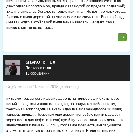
небольшим часа. Средняя вылезла в районе 22 с копейками(это на
двухподвесе прогулочном, правда с затянутой до предела подвеской).
Ехал не упираясь. Усталость только приятная. Но вот про жару это да!
А сколько пыли дорожной на мне осело и не сосчитать. Внешний вид
был как будто в этой самой пыли меня изваляли. Вердикт: тема
прикольная, но не по трассе.
2
SlavKO_o
0
Пользователи
11 сообщений
Опубликовано
10 июня, 2012
(изменено) ·
ну кроме трассы есть и другие дороги. на пример если ехать через
новый завод, там машин мало ездит, но получится побольше км,
тоесть на часик подольше ехать. сдам все экзамены(после 20 июня),
займусь идейкой. Посмотрю еще дороги, попробую найти маршрут
через места для пофоткаться=) пускй путь и составит весь день за то
впечатления и память=) Если у кого какие идеи есть, выкладывайте.
з.ы Ехать планирую в первые выходные июля. Надеюсь никаких