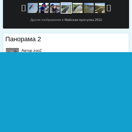
Другие изображения в
Майская прогулка 2012
Панорама 2
Автор
zoo2
27 мая, 2012
2 228 просмотров
Найти другие изображения
Исеть, "Сосновый бор"
0
Жалоба
0
Подписчики