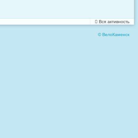
Вся активность
© ВелоКаменск