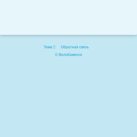
Тема
Обратная связь
© ВелоКаменск