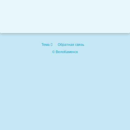
Тема
Обратная связь
© ВелоКаменск