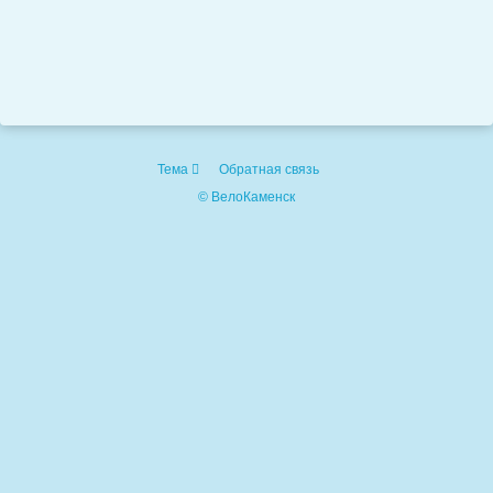
Тема
Обратная связь
© ВелоКаменск