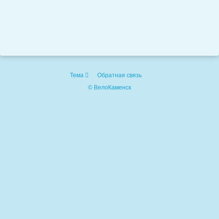
Тема
Обратная связь
© ВелоКаменск