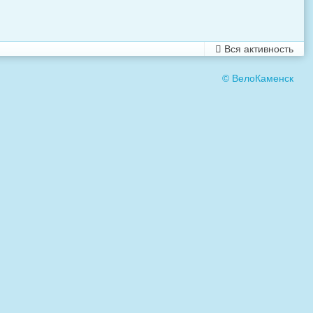
Вся активность
© ВелоКаменск