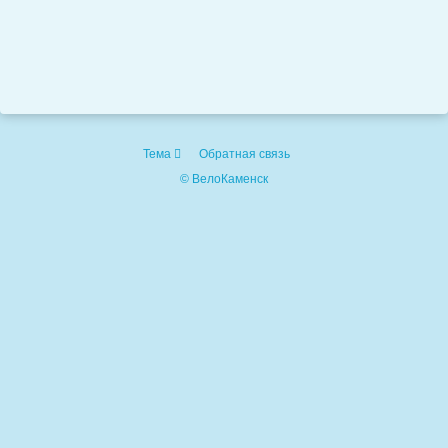
Тема
Обратная связь
© ВелоКаменск