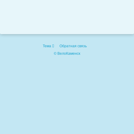
Тема
Обратная связь
© ВелоКаменск