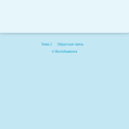
Тема
Обратная связь
© ВелоКаменск