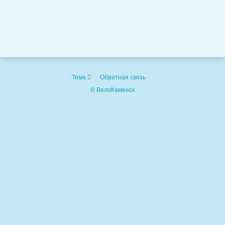
Тема
Обратная связь
© ВелоКаменск