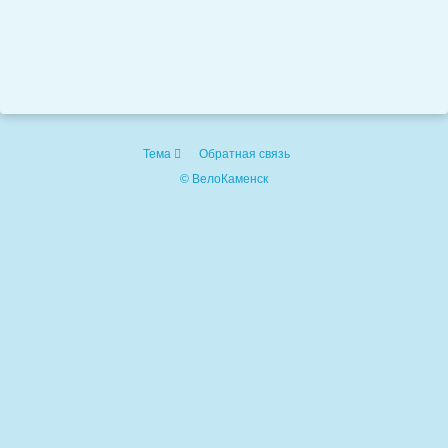
Тема
Обратная связь
© ВелоКаменск