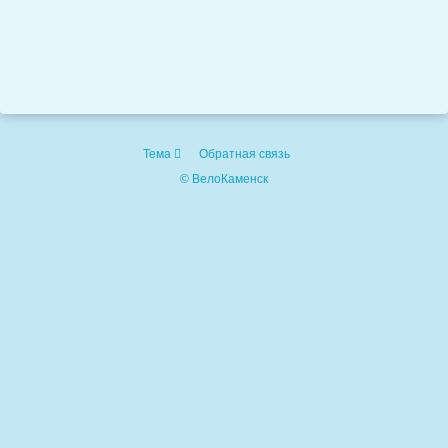
Тема
Обратная связь
© ВелоКаменск