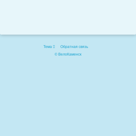
Тема
Обратная связь
© ВелоКаменск