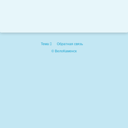
Тема
Обратная связь
© ВелоКаменск