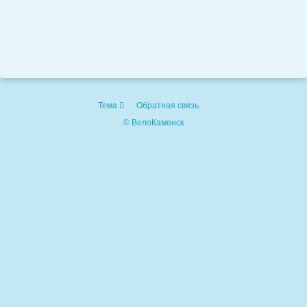
Тема
Обратная связь
© ВелоКаменск