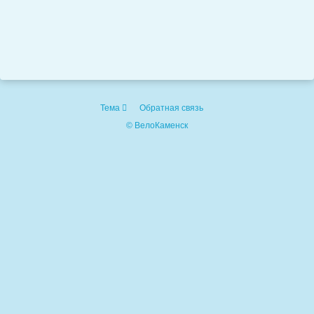
Тема
Обратная связь
© ВелоКаменск