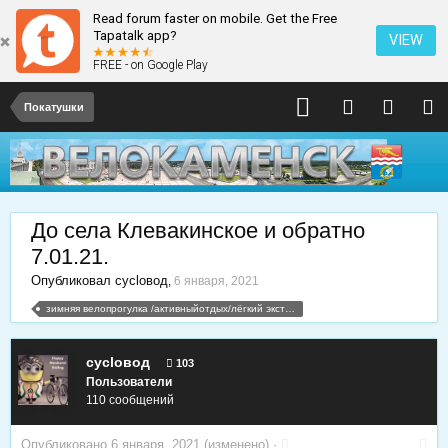
Read forum faster on mobile. Get the Free
Tapatalk app?
VIEW
FREE - on Google Play
Покатушки
До села Клевакинское и обратно
7.01.21.
Опубликовал
cycloвод
,
6 января, 2021
зимняя велопрогулка /активныйотдых/лёгкий экстрим.
cycloвод
103
Пользователи
110 сообщений
Опубликовано
6 января, 2021
(изменено) ·