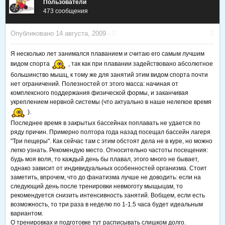
Пользователи
473 сообщения
Опубликовано
14 августа, 2009
·
Я несколько лет занимался плаванием и считаю его самым лучшим
видом спорта
, так как при плавании задействовано абсолютное
большинство мышц, к тому же для занятий этим видом спорта почти
нет ограничений. Полезностей от этого масса: начиная от
комплексного поддержания физической формы, и заканчивая
укреплением нервной системы (что актуально в наше нелегкое время
).
Последнее время в закрытых бассейнах поплавать не удается по
ряду причин. Примерно полтора года назад посещал бассейн лагеря
"Три пещеры". Как сейчас там с этим обстоят дела не в куре, но можно
легко узнать. Рекомендую место. Относительно частоты посещения:
будь моя воля, то каждый день бы плавал, этого много не бывает,
однако зависит от индивидуальных особенностей организма. Стоит
заметить, впрочем, что до фанатизма лучше не доводить: если на
следующий день после тренировки невмоготу мыщыцам, то
рекомендуется снизить интенсивность занятий. Вобщем, если есть
возможность, то три раза в неделю по 1-1.5 часа будет идеальным
вариантом.
О тренировках и подготовке тут расписывать слишком долго.