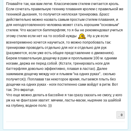
Плавайте так, как вам легче. Классическим стилем считается
кроль
.
Если сочетать правильную технику плавания кролем с правильной же
техникой дыхания, то получится неплохая тренировка.
Брасс
действительно можно назвать самым простым стилем плавания, и
для неподготовленного человека может стать хорошим "основным"
стилем. Что касается
баттерфляя
, то я бы не рекомендовал учиться
этому стилю если нет на то особой нужды
Ну а уж если
всенепременно хочется научиться, то можно попробовать так:
тренировки проводить отдельно для ног и отдельно для рук
(разумеется, если уже есть общее представление о движениях).
Берем плавательную дощечку в руки и проплываем 100 м. одними
ногами, держа ее перед собой. (Кстати, тренировать ноги для
баттерфляя довольно эффективно, плавая в ластах). Далее
зажимаем дощечку между ног и плывем "на одних руках".. сколько
получится)). Поплавав так некоторое время, пытаемся плыть без
дощечки на одних руках - ноги постепенно сами войдут в ритм. Вот
так. Это вкратце.
Что еще можно делать в бассейне я так сразу сказать не смогу, у кого
уж на че фантазии хватит: мячики, ласты-маски, ныряние за шайбой
на глубину, водное поло. )))
0