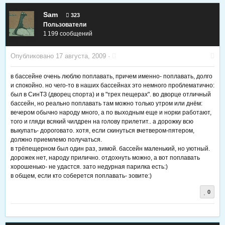
Sam
323
Пользователи
1 199 сообщений
Опубликовано
17 августа, 2009
·
в бассейне очень люблю поплавать, причем именно- поплавать, долго
и спокойно. но чего-то в наших бассейнах это немного проблематично:
был в СинТЗ (дворец спорта) и в "трех пещерах". во дворце отличный
бассейн, но реально поплавать там можно только утром или днём:
вечером обычно народу много, а по выходным еще и норки работают,
того и гляди всякий чилдрен на голову прилетит.. а дорожку всю
выкупать- дороговато. хотя, если скинуться вчетвером-пятером,
должно приемлемо получаться.
в трёпещерном был один раз, зимой. бассейн маленький, но уютный.
дорожек нет, народу прилично. отдохнуть можно, а вот поплавать
хорошенько- не удастся. зато недурная парилка есть:)
в общем, если кто соберется поплавать- зовите:)
0