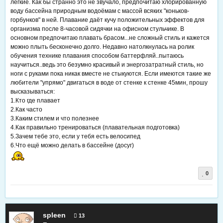
лёгкие. Как бы странно это не звучало, предпочитаю хлорированную
воду бассейна природным водоёмам с массой всяких "коньков-
горбунков" в ней. Плавание даёт кучу положительных эффектов для
организма после 8-часовой сидячки на офисном стульчике. В
основном предпочитаю плавать брасом...не сложный стиль и кажется
можно плыть бесконечно долго. Недавно натолкнулась на ролик
обучения технике плавания способом баттерфляй..пытаюсь
научиться..ведь это безумно красивый и энергозатратный стиль, но
ноги с руками пока никак вместе не стыкуются. Если имеются такие же
любители "упрямо" двигаться в воде от стенке к стенке 45мин, прошу
высказываться:
1.Кто где плавает
2.Как часто
3.Каким стилем и что полезнее
4.Как правильно тренироваться (плавательная подготовка)
5.Зачем тебе это, если у тебя есть велосипед
6.Что ещё можно делать в бассейне (досуг)
0
spleen
13