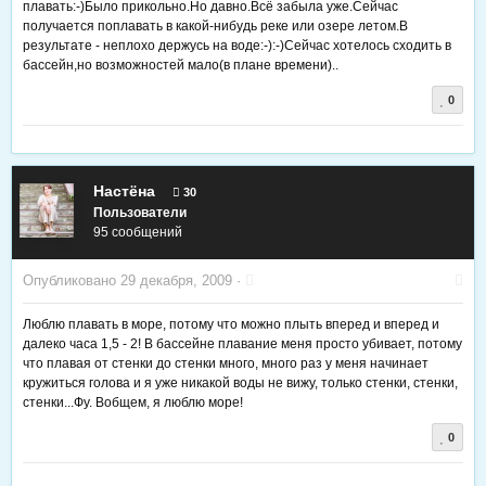
плавать:-)Было прикольно.Но давно.Всё забыла уже.Сейчас
получается поплавать в какой-нибудь реке или озере летом.В
результате - неплохо держусь на воде:-):-)Сейчас хотелось сходить в
бассейн,но возможностей мало(в плане времени)..
0
Настёна
30
Пользователи
95 сообщений
Опубликовано
29 декабря, 2009
·
Люблю плавать в море, потому что можно плыть вперед и вперед и
далеко часа 1,5 - 2! В бассейне плавание меня просто убивает, потому
что плавая от стенки до стенки много, много раз у меня начинает
кружиться голова и я уже никакой воды не вижу, только стенки, стенки,
стенки...Фу. Вобщем, я люблю море!
0