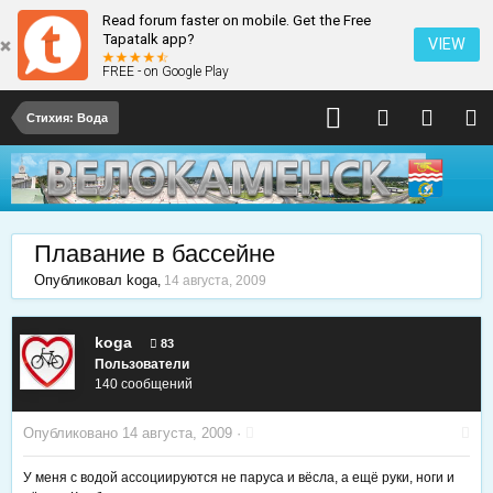
Read forum faster on mobile. Get the Free
Tapatalk app?
VIEW
FREE - on Google Play
Стихия: Вода
Плавание в бассейне
Опубликовал
koga
,
14 августа, 2009
koga
83
Пользователи
140 сообщений
Опубликовано
14 августа, 2009
·
У меня с водой ассоциируются не паруса и вёсла, а ещё руки, ноги и