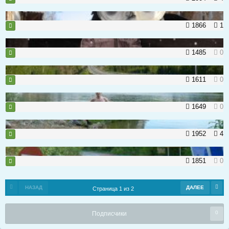
1866
1
1485
0
1611
0
1649
0
1952
4
1851
0
НАЗАД
ДАЛЕЕ
Страница 1 из 2
0
Подписчики