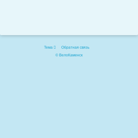
Тема
Обратная связь
© ВелоКаменск