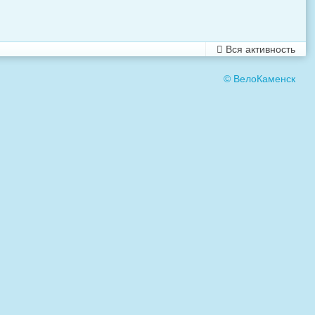
Вся активность
© ВелоКаменск