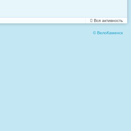
Вся активность
© ВелоКаменск