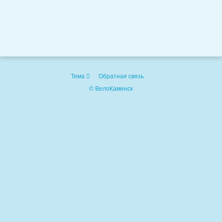
Тема
Обратная связь
© ВелоКаменск