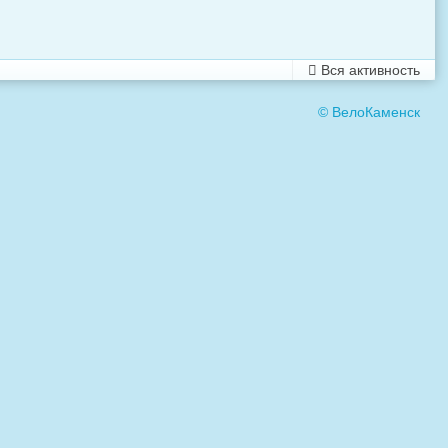
Вся активность
© ВелоКаменск