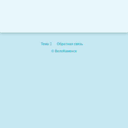
Тема
Обратная связь
© ВелоКаменск