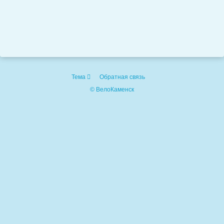
Тема
Обратная связь
© ВелоКаменск