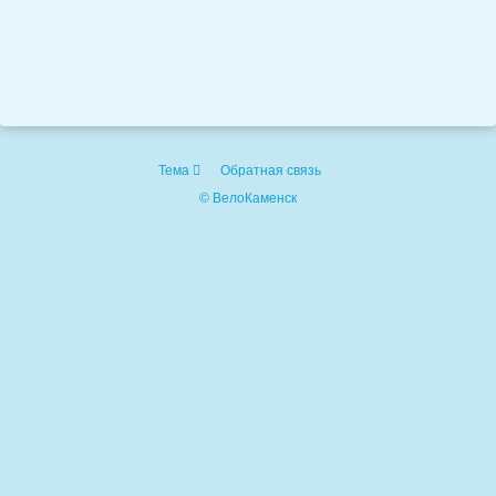
Тема
Обратная связь
© ВелоКаменск