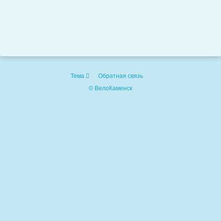
Тема
Обратная связь
© ВелоКаменск