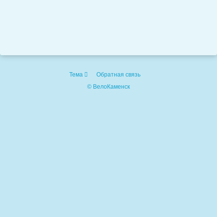
Тема
Обратная связь
© ВелоКаменск