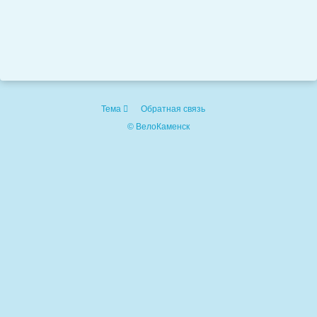
Тема
Обратная связь
© ВелоКаменск