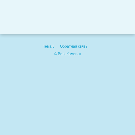
Тема
Обратная связь
© ВелоКаменск