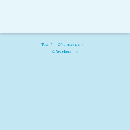
Тема
Обратная связь
© ВелоКаменск