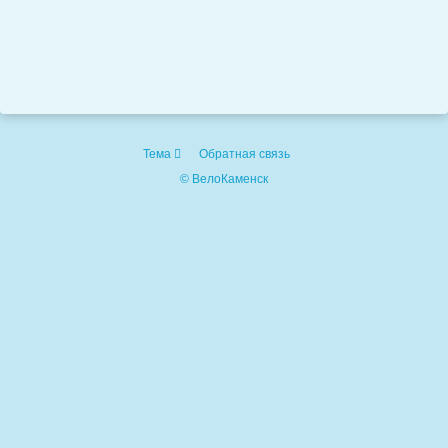
Тема
Обратная связь
© ВелоКаменск