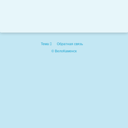
Тема
Обратная связь
© ВелоКаменск