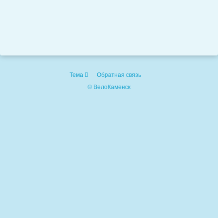
Тема
Обратная связь
© ВелоКаменск