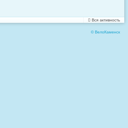
Вся активность
© ВелоКаменск