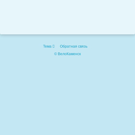
Тема
Обратная связь
© ВелоКаменск