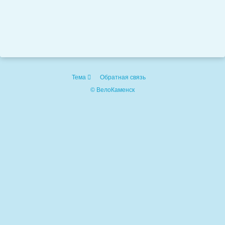
Тема
Обратная связь
© ВелоКаменск