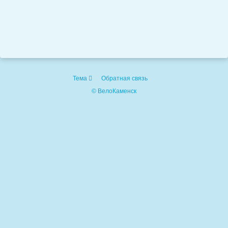
Тема
Обратная связь
© ВелоКаменск